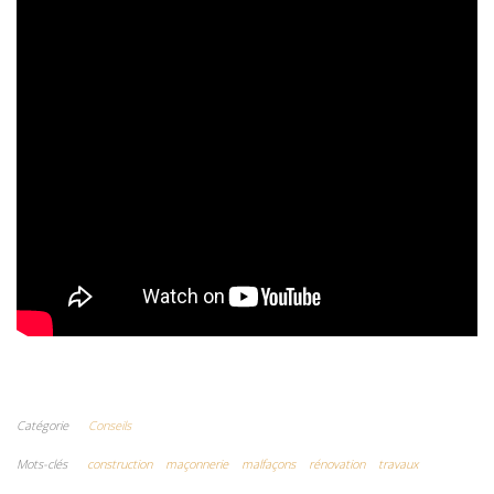
Catégorie
Conseils
Mots-clés
construction
maçonnerie
malfaçons
rénovation
travaux