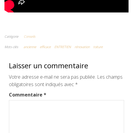
Catégorie
Conseils
Mots-clés
ancienne
efficace
ENTRETIEN
rénovation
toiture
Laisser un commentaire
Votre adresse e-mail ne sera pas publiée.
Les champs
obligatoires sont indiqués avec
*
Commentaire
*