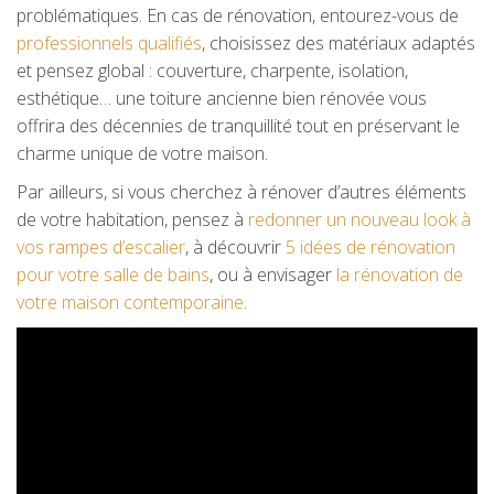
problématiques. En cas de rénovation, entourez-vous de
professionnels qualifiés
, choisissez des matériaux adaptés
et pensez global : couverture, charpente, isolation,
esthétique… une toiture ancienne bien rénovée vous
offrira des décennies de tranquillité tout en préservant le
charme unique de votre maison.
Par ailleurs, si vous cherchez à rénover d’autres éléments
de votre habitation, pensez à
redonner un nouveau look à
vos rampes d’escalier
, à découvrir
5 idées de rénovation
pour votre salle de bains
, ou à envisager
la rénovation de
votre maison contemporaine
.