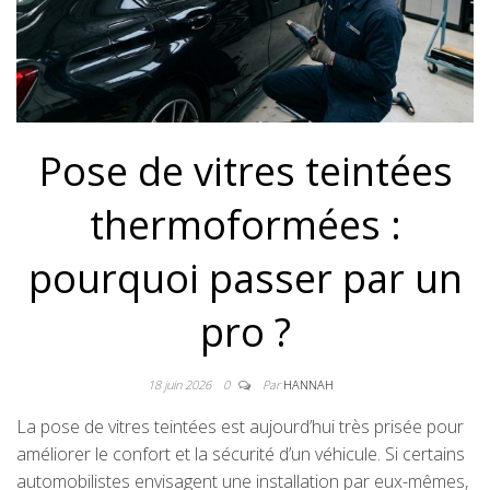
Pose de vitres teintées
thermoformées :
pourquoi passer par un
pro ?
18 juin 2026
0
Par
HANNAH
La pose de vitres teintées est aujourd’hui très prisée pour
améliorer le confort et la sécurité d’un véhicule. Si certains
automobilistes envisagent une installation par eux-mêmes,