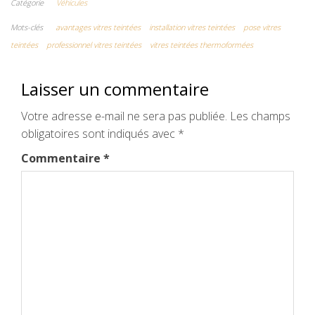
Catégorie
Véhicules
Mots-clés
avantages vitres teintées
installation vitres teintées
pose vitres
teintées
professionnel vitres teintées
vitres teintées thermoformées
Laisser un commentaire
Votre adresse e-mail ne sera pas publiée.
Les champs
obligatoires sont indiqués avec
*
Commentaire
*