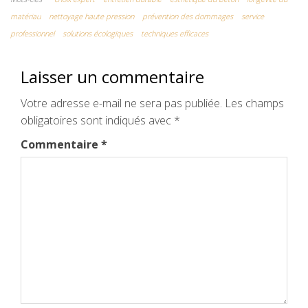
matériau
nettoyage haute pression
prévention des dommages
service
professionnel
solutions écologiques
techniques efficaces
Laisser un commentaire
Votre adresse e-mail ne sera pas publiée.
Les champs
obligatoires sont indiqués avec
*
Commentaire
*