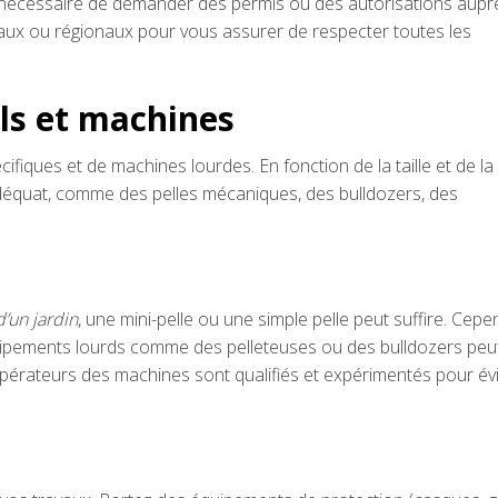
tre nécessaire de demander des permis ou des autorisations aupr
ipaux ou régionaux pour vous assurer de respecter toutes les
ils et machines
écifiques et de machines lourdes. En fonction de la taille et de la
adéquat, comme des pelles mécaniques, des bulldozers, des
’un jardin
, une mini-pelle ou une simple pelle peut suffire. Cepe
équipements lourds comme des pelleteuses ou des bulldozers peu
opérateurs des machines sont qualifiés et expérimentés pour évi