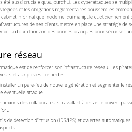
 été aussi cruciale qu’aujourd’hui. Les cyberattaques se multipli
vilégiées et les obligations réglementaires poussent les entrepr
 un cabinet informatique moderne, qui manipule quotidiennement 
nfrastructures de ses clients, mettre en place une stratégie de s
 Voici un tour d’horizon des bonnes pratiques pour sécuriser un
ture réseau
matique est de renforcer son infrastructure réseau. Les pirate
erveurs et aux postes connectés.
 installer un pare-feu de nouvelle génération et segmenter le r
e éventuelle attaque.
onnexions des collaborateurs travaillant à distance doivent pass
fort.
utils de détection d’intrusion (IDS/IPS) et d’alertes automatiques
uspects.