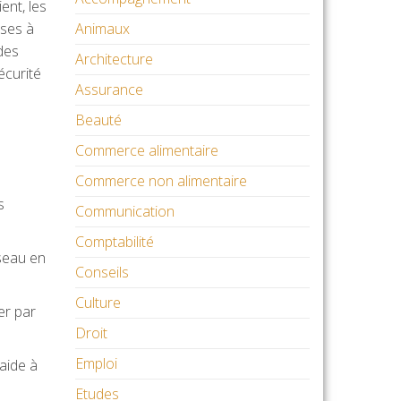
ent, les
ises à
Animaux
des
Architecture
écurité
Assurance
Beauté
Commerce alimentaire
Commerce non alimentaire
s
Communication
Comptabilité
éseau en
Conseils
Culture
er par
Droit
Emploi
 aide à
Etudes