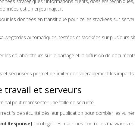
nées stratégiques : informations clients, dossiers techniques,
 données est un enjeu majeur.
 pour les données en transit que pour celles stockées sur serve
sauvegardes automatiques, testées et stockées sur plusieurs si
ser les collaborateurs sur le partage et la diffusion de document
es et sécurisées permet de limiter considérablement les impacts.
 travail et serveurs
inal peut représenter une faille de sécurité.
rrectifs de sécurité dès leur publication pour combler les vulnéra
and Response)
: protéger les machines contre les malwares et