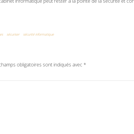
binet informatique peut rester à la pointe de la sécurité et co
es
sécuriser
sécurité informatique
champs obligatoires sont indiqués avec
*