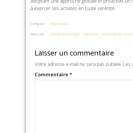
adoptant une approche globale et proactive, un ca
à exercer ses activités en toute sérénité.
Catégorie
Informatique
Mots-clés
cabinet informatique
modernité
protection des donné
Laisser un commentaire
Votre adresse e-mail ne sera pas publiée.
Les 
Commentaire
*