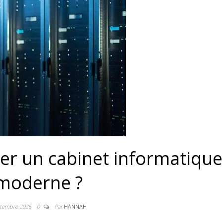
r un cabinet informatiqu
moderne ?
ptembre 2025
0
Par
HANNAH