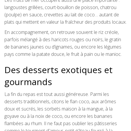
Les fruits de mer occupent aussi une place importante :
langoustes grillées, court-bouillon de poisson, chatrou
(poulpe) en sauce, crevettes au lait de coco… autant de
plats qui mettent en valeur la fraîcheur des produits locaux.
En accompagnement, on retrouve souvent le riz créole,
parfois mélangé à des haricots rouges ou noirs, le gratin
de bananes jaunes ou d’ignames, ou encore les légumes
pays comme la patate douce, le fruit à pain ou le manioc.
Des desserts exotiques et
gourmands
La fin du repas est tout aussi généreuse. Parmi les
desserts traditionnels, citons le flan coco, aux arômes
doux et sucrés, les sorbets maison à la mangue, à la
goyave ou à la noix de coco, ou encore les bananes
flambées au rhum. Il ne faut pas oublier les pâtisseries
comme le tourment d’amour, petit gâteau fourré à la